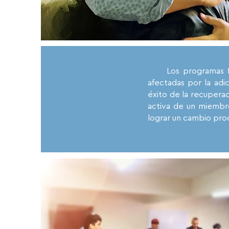
Los programas fami
afectadas por la adi
éxito de la recuperac
activa de un miembro
lograr un cambio pro