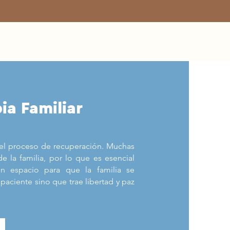
ia Familiar
 el proceso de recuperación. Muchas
 la familia, por lo que es esencial
un espacio para que la familia se
paciente sino que trae libertad y paz